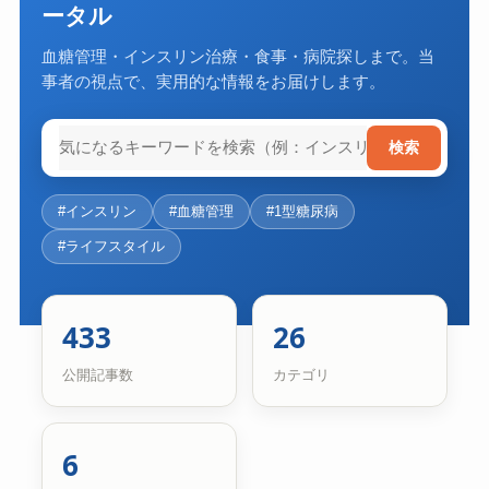
ータル
血糖管理・インスリン治療・食事・病院探しまで。当
事者の視点で、実用的な情報をお届けします。
検索
#インスリン
#血糖管理
#1型糖尿病
#ライフスタイル
433
26
公開記事数
カテゴリ
6