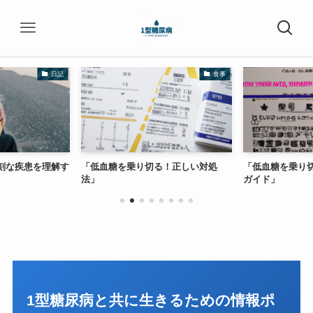
日記
食事
刻な疾患を理解す
「低血糖を乗り切る！正しい対処
「低血糖を乗り
法」
ガイド」
1型糖尿病と共に生きるための情報ポ