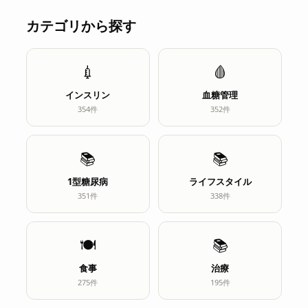
カテゴリから探す
💉
🩸
インスリン
血糖管理
354件
352件
📚
📚
1型糖尿病
ライフスタイル
351件
338件
🍽️
📚
食事
治療
275件
195件