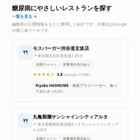
糖尿病にやさしいレストランを探す
一覧を見る →
編集部が公開情報をもとに整理した紹介です。評価点はGoogle
の第三者データです。
モスバーガー渋谷道玄坂店
🍴
📍 東京都渋谷区道玄坂2-29-8
全国チェーン
栄養成分表示あり
★★★★☆
3.8
(Google 1150件)
Kiyoko HASHIUME
：海老フライバーガー、食べ
てみたかったの…
丸亀製麺サンシャインシティアルタ
🍴
📍 東京都豊島区東池袋3-1-3 サンシャインシティア
ルタB1F
全国チェーン
栄養成分表示あり