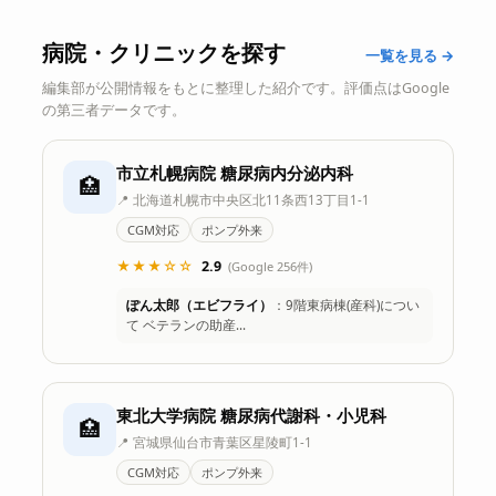
病院・クリニックを探す
一覧を見る →
編集部が公開情報をもとに整理した紹介です。評価点はGoogle
の第三者データです。
市立札幌病院 糖尿病内分泌内科
🏥
📍 北海道札幌市中央区北11条西13丁目1-1
CGM対応
ポンプ外来
★★★☆☆
2.9
(Google 256件)
ぽん太郎（エビフライ）
：9階東病棟(産科)につい
て ベテランの助産…
東北大学病院 糖尿病代謝科・小児科
🏥
📍 宮城県仙台市青葉区星陵町1-1
CGM対応
ポンプ外来