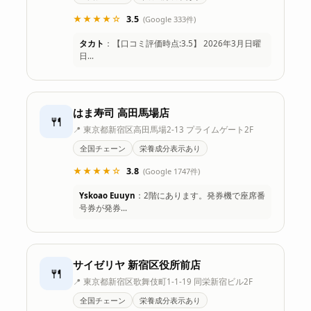
★★★★☆
3.5
(Google 333件)
タカト
：【口コミ評価時点:3.5】 2026年3月日曜
日…
はま寿司 高田馬場店
🍴
📍 東京都新宿区高田馬場2-13 プライムゲート2F
全国チェーン
栄養成分表示あり
★★★★☆
3.8
(Google 1747件)
Yskoao Euuyn
：2階にあります。発券機で座席番
号券が発券…
サイゼリヤ 新宿区役所前店
🍴
📍 東京都新宿区歌舞伎町1-1-19 同栄新宿ビル2F
全国チェーン
栄養成分表示あり