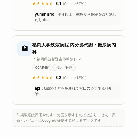
★★★☆☆
3.1
(Google 397件)
yumirinrio
：半年以上、家族が入退院を繰り返し
たり通…
福岡大学筑紫病院 内分泌代謝・糖尿病内
🏥
科
📍 福岡県筑紫野市俗明院1-1-1
CGM対応
ポンプ外来
★★★☆☆
3.2
(Google 183件)
api
：6歳の子どもを連れて祝日の昼間小児科受
診…
※ 掲載順は評価やおすすめ度を示すものではありません。評
価・レビューはGoogleが提供する第三者データです。