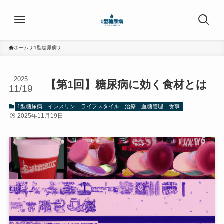
ホーム
1型糖尿病
2025
【第1回】糖尿病に効く食材とは
11/19
1型糖尿病
インスリン
ライフスタイル
治療
血糖管理
食事
2025年11月19日