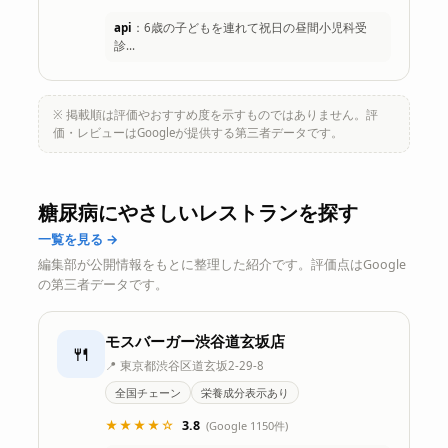
api
：6歳の子どもを連れて祝日の昼間小児科受
診…
※ 掲載順は評価やおすすめ度を示すものではありません。評
価・レビューはGoogleが提供する第三者データです。
糖尿病にやさしいレストランを探す
一覧を見る →
編集部が公開情報をもとに整理した紹介です。評価点はGoogle
の第三者データです。
モスバーガー渋谷道玄坂店
🍴
📍 東京都渋谷区道玄坂2-29-8
全国チェーン
栄養成分表示あり
★★★★☆
3.8
(Google 1150件)