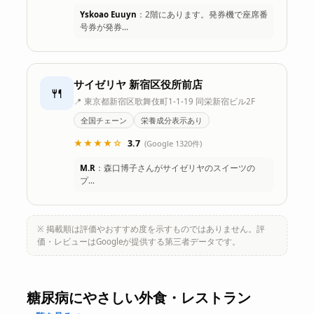
Yskoao Euuyn
：2階にあります。発券機で座席番
号券が発券…
サイゼリヤ 新宿区役所前店
🍴
📍 東京都新宿区歌舞伎町1-1-19 同栄新宿ビル2F
全国チェーン
栄養成分表示あり
★★★★☆
3.7
(Google 1320件)
M.R
：森口博子さんがサイゼリヤのスイーツの
プ…
※ 掲載順は評価やおすすめ度を示すものではありません。評
価・レビューはGoogleが提供する第三者データです。
糖尿病にやさしい外食・レストラン