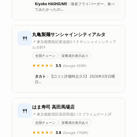
Kiyoko HASHIUME
：海老フライバーガー、食べ
てみたかったの…
丸亀製麺サンシャインシティアルタ
🍴
📍 東京都豊島区東池袋3-1-3 サンシャインシティア
ルタB1F
全国チェーン
栄養成分表示あり
★★★★☆
3.5
(Google 333件)
タカト
：【口コミ評価時点:3.5】 2026年3月日曜
日…
はま寿司 高田馬場店
🍴
📍 東京都新宿区高田馬場2-13 プライムゲート2F
全国チェーン
栄養成分表示あり
★★★★☆
3.8
(Google 1750件)