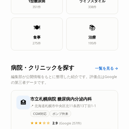
1型糖尿病
ライフスタイル
351件
338件
🍽️
📚
食事
治療
275件
195件
病院・クリニックを探す
一覧を見る →
編集部が公開情報をもとに整理した紹介です。評価点はGoogle
の第三者データです。
市立札幌病院 糖尿病内分泌内科
🏥
📍 北海道札幌市中央区北11条西13丁目1-1
CGM対応
ポンプ外来
★★★☆☆
2.9
(Google 257件)