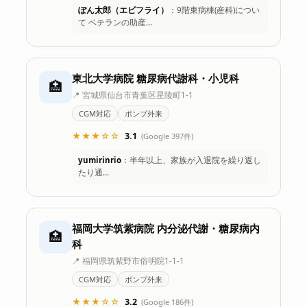
ぽん太郎（エビフライ）
：9階東病棟(産科)につい
て ベテランの助産…
東北大学病院 糖尿病代謝科・小児科
🏥
📍 宮城県仙台市青葉区星陵町1-1
CGM対応
ポンプ外来
★★★☆☆
3.1
(Google 397件)
yumirinrio
：半年以上、家族が入退院を繰り返し
たり通…
福岡大学筑紫病院 内分泌代謝・糖尿病内
🏥
科
📍 福岡県筑紫野市俗明院1-1-1
CGM対応
ポンプ外来
★★★☆☆
3.2
(Google 186件)